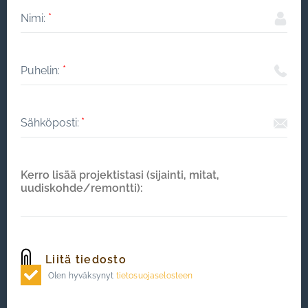
Olen hyväksynyt
tietosuojaselosteen