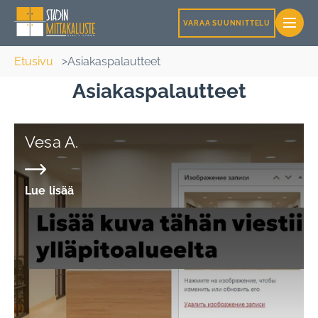
VARAA SUUNNITTELU
Etusivu
Asiakaspalautteet
Asiakaspalautteet
Vesa A.
Lue lisää