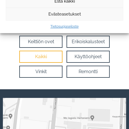
Estä kaikki
Evästeasetukset
Keittiöt
Kaapit
Tietosuojaseloste
Keittiön ovet
Erikoiskalusteet
Kaikki
Käyttöohjeet
Vinkit
Remontti