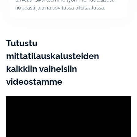
nopeasti ja aina sovitussa aikataulussa.
Tutustu
mittatilauskalusteiden
kaikkiin vaiheisiin
videostamme