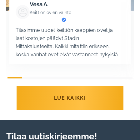
Vesa A.
Keittiön ovien vaihto
Tilasimme uudet keittiön kaappien ovet ja
laatikostojen päädyt Stadin
Mittakalusteelta. Kaikki mitattiin erikseen,
koska vanhat ovet eivät vastanneet nykyisiä
standardimittoja. Ovien materiaalin, mallin
ja värin valinta sujui hyvin malliovien ja
värikarttojen avulla toimistolla. Toimitus ja
asennus sujui sovitun aikataulun mukaan.
Olemme erittäin tyytyväisiä
LUE KAIKKI
lopputulokseen, suosittelemme
lämpimästi! Vesa
Tilaa uutiskirjeemme!