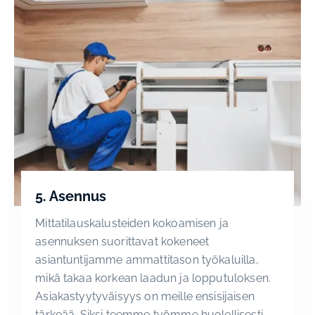
5. Asennus
Mittatilauskalusteiden kokoamisen ja
asennuksen suorittavat kokeneet
asiantuntijamme ammattitason työkaluilla,
mikä takaa korkean laadun ja lopputuloksen.
Asiakastyytyväisyys on meille ensisijaisen
tärkeää. Siksi teemme työmme huolellisesti,