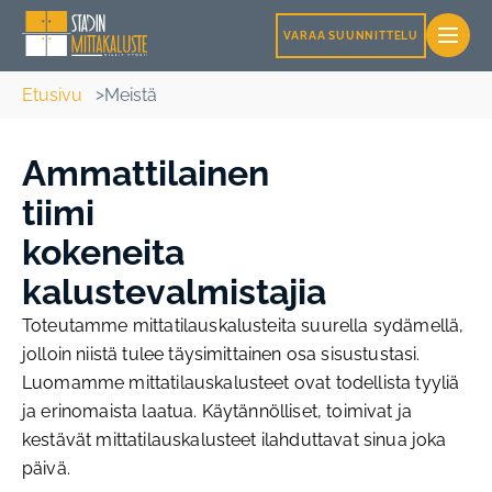
VARAA SUUNNITTELU
Etusivu
Meistä
Ammattilainen
tiimi
kokeneita
kalustevalmistajia
Toteutamme mittatilauskalusteita suurella sydämellä,
jolloin niistä tulee täysimittainen osa sisustustasi.
Luomamme mittatilauskalusteet ovat todellista tyyliä
ja erinomaista laatua. Käytännölliset, toimivat ja
kestävät mittatilauskalusteet ilahduttavat sinua joka
päivä.