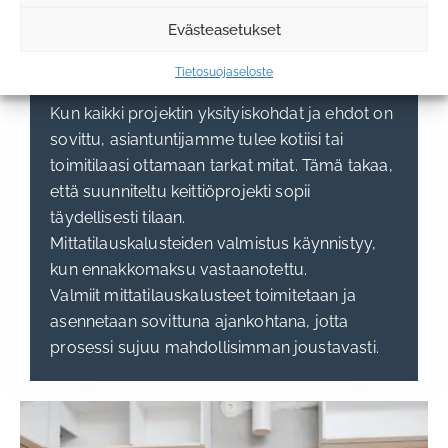
Evästeasetukset
4. Tilausvahvistus, mittaus ja
toimitus
Tietosuojaseloste
Kun kaikki projektin yksityiskohdat ja ehdot on
sovittu, asiantuntijamme tulee kotiisi tai
toimitilaasi ottamaan tarkat mitat. Tämä takaa,
että suunniteltu keittiöprojekti sopii
täydellisesti tilaan.
Mittatilauskalusteiden valmistus käynnistyy,
kun ennakkomaksu vastaanotettu.
Valmiit mittatilauskalusteet toimitetaan ja
asennetaan sovittuna ajankohtana, jotta
prosessi sujuu mahdollisimman joustavasti.