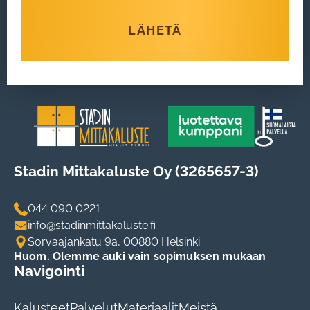
LÄHETÄ
Stadin Mittakaluste Oy (3265657-3)
044 090 0221
info@stadinmittakaluste.fi
Sorvaajankatu 9a, 00880 Helsinki
Huom. Olemme auki vain sopimuksen mukaan
Navigointi
Kalusteet
Palvelut
Materiaalit
Meistä