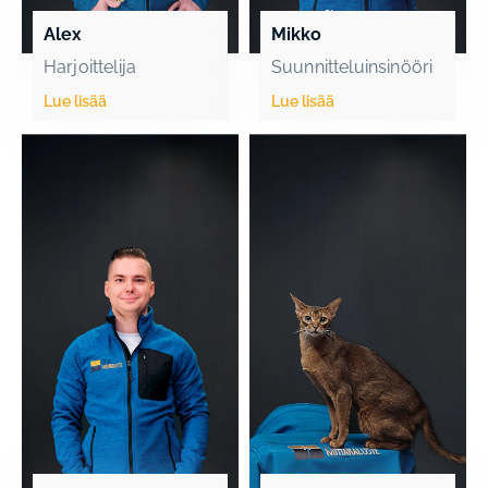
Alex
Mikko
Harjoittelija
Suunnitteluinsinööri
Lue lisää
Lue lisää