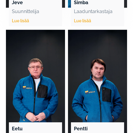
Jeve
Simba
Suunnittelija
Laaduntarkastaja
Lue lisää
Lue lisää
Eetu
Pentti