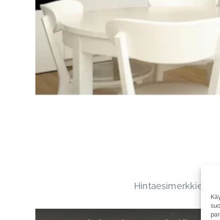
Hintaesimerkkien av
Käy
suo
par