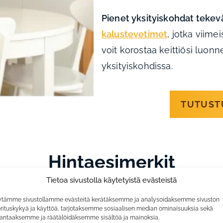
Pienet yksityiskohdat tekev
kalustevetimet
, jotka viime
voit korostaa keittiösi luon
yksityiskohdissa.
TUTUST
Hintaesimerkit
Tietoa sivustolla käytetyistä evästeistä
ulla pääset hahmottamaan hintahaarukkaa omalle kei
tämme sivustollamme evästeitä kerätäksemme ja analysoidaksemme sivuston
rituskykyä ja käyttöä, tarjotaksemme sosiaalisen median ominaisuuksia sekä
antaaksemme ja räätälöidäksemme sisältöä ja mainoksia.