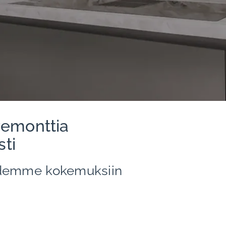
öremonttia
sti
kaidemme kokemuksiin