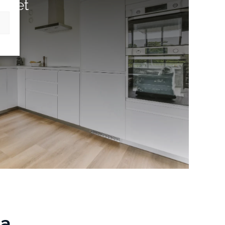
 ovet
ia