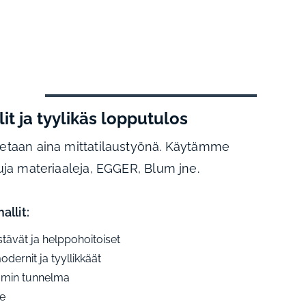
t ja tyylikäs lopputulos
etaan aina mittatilaustyönä. Käytämme
uja materiaaleja, EGGER, Blum jne.
allit:
stävät ja helppohoitoiset
odernit ja tyyllikkäät
mmin tunnelma
me