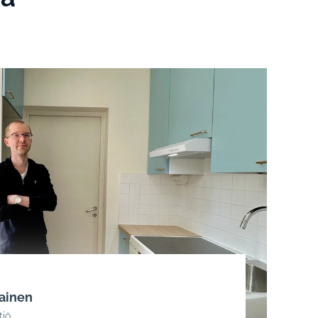
iainen
tiö