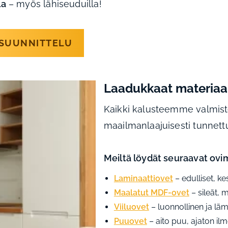
la
– myös lähiseuduilla!
ÖSUUNNITTELU
Laadukkaat materiaali
Kaikki kalusteemme valmist
maailmanlaajuisesti tunnett
Meiltä löydät seuraavat ovim
Laminaattiovet
–
edulliset, ke
Maalatut MDF-ovet
–
sileät, m
Viiluovet
–
luonnollinen ja lä
Puuovet
–
aito puu, ajaton il