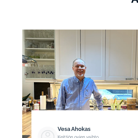
Vesa Ahokas
Keittiön ovien vaihto