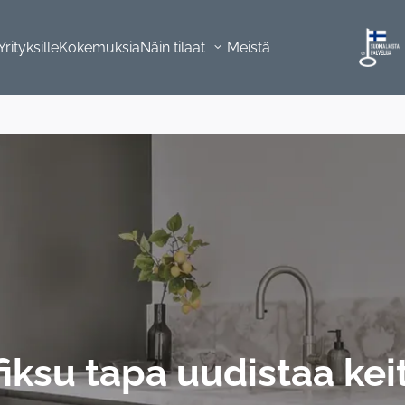
Yrityksille
Kokemuksia
Näin tilaat
Meistä
fiksu tapa uudistaa kei