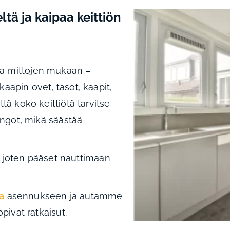
ltä ja kaipaa keittiön
 ja mittojen mukaan –
 kaapin ovet, tasot, kaapit,
että koko keittiötä tarvitse
ngot, mikä säästää
 joten pääset nauttimaan
a
asennukseen ja autamme
opivat ratkaisut.