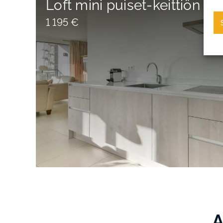
Loft mini puiset-keittiön ov
1 195 €
A