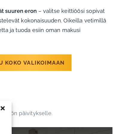
ät suuren eron
– valitse keittiöösi sopivat
istelevät kokonaisuuden. Oikeilla vetimillä
netta ja tuoda esiin oman makusi
U KOKO VALIKOIMAAN
ttiön päivitykselle.