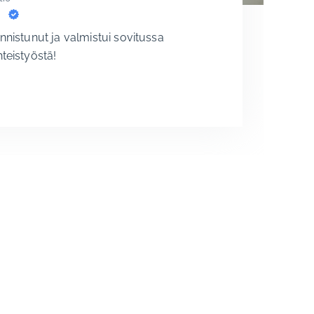
onnistunut ja valmistui sovitussa
hteistyöstä!