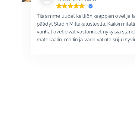
Tilasimme uudet keittiön kaappien ovet ja l
päädyt Stadin Mittakalusteelta. Kaikki mitatt
vanhat ovet eivät vastanneet nykyisiä stand
materiaalin, mallin ja värin valinta sujui hyvi
värikarttojen avulla toimistolla. Toimitus ja
sovitun aikataulun mukaan. Olemme erittäin
lopputulokseen, suosittelemme lämpimästi