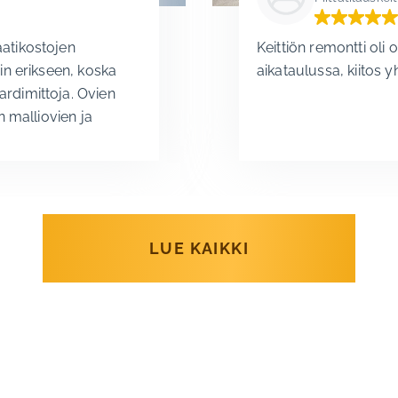
Keittiön remontti oli 
aatikostojen
aikataulussa, kiitos y
iin erikseen, koska
ardimittoja. Ovien
n malliovien ja
 asennus sujui
 tyytyväisiä
! Vesa
LUE KAIKKI