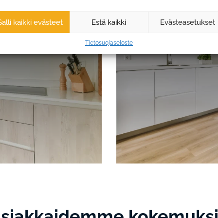
et
Kantri-keittiön
2 050 €
Salli kaikki evästeet
Estä kaikki
Evästeasetukset
Tietosuojaseloste
siakkaidemme kokemuks