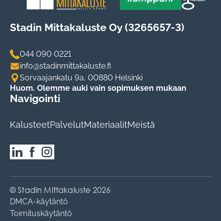
Stadin Mittakaluste Oy (3265657-3)
044 090 0221
info@stadinmittakaluste.fi
Sorvaajankatu 9a, 00880 Helsinki
Huom. Olemme auki vain sopimuksen mukaan
Navigointi
Kalusteet
Palvelut
Materiaalit
Meistä
© Stadin Mittakaluste 2026
DMCA-käytäntö
Toimituskäytäntö