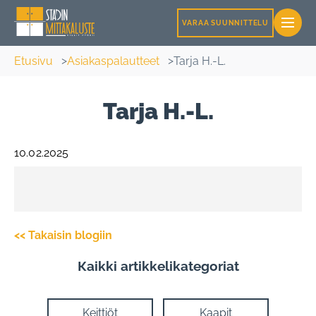
VARAA SUUNNITTELU
Etusivu
Asiakaspalautteet
Tarja H.-L.
Tarja H.-L.
10.02.2025
<< Takaisin blogiin
Кaikki artikkelikategoriat
Keittiöt
Kaapit