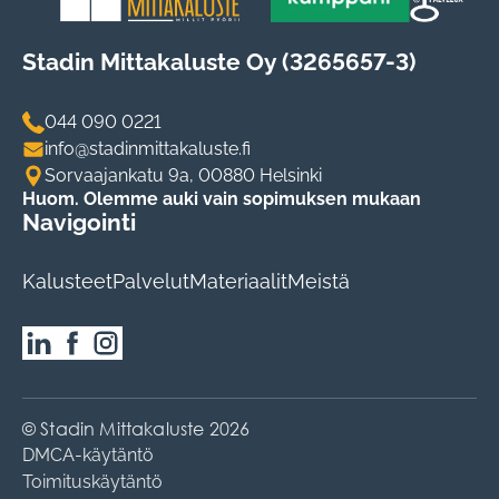
Stadin Mittakaluste Oy (3265657-3)
044 090 0221
info@stadinmittakaluste.fi
Sorvaajankatu 9a, 00880 Helsinki
Huom. Olemme auki vain sopimuksen mukaan
Navigointi
Kalusteet
Palvelut
Materiaalit
Meistä
© Stadin Mittakaluste 2026
DMCA-käytäntö
Toimituskäytäntö