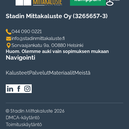
Stadin Mittakaluste Oy (3265657-3)
044 090 0221
info@stadinmittakaluste.fi
Sorvaajankatu 9a, 00880 Helsinki
Huom. Olemme auki vain sopimuksen mukaan
Navigointi
Kalusteet
Palvelut
Materiaalit
Meistä
© Stadin Mittakaluste 2026
DMCA-käytäntö
Toimituskäytäntö