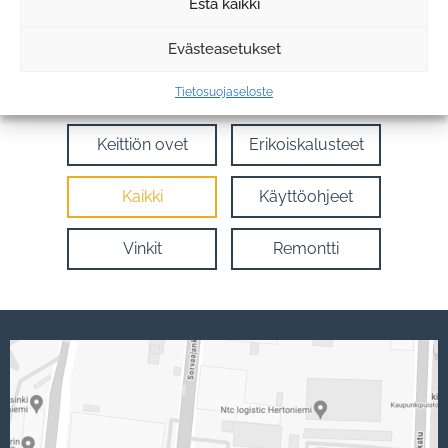
Estä kaikki
Evästeasetukset
Keittiöt
Kaapit
Tietosuojaseloste
Keittiön ovet
Erikoiskalusteet
Kaikki
Käyttöohjeet
Vinkit
Remontti