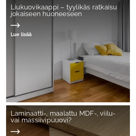
Liukuovikaappi – tyylikäs ratkaisu
jokaiseen huoneeseen
Lue lisää
Laminaatti-, maalattu MDF-, viilu-
vai massiivipuuovi?