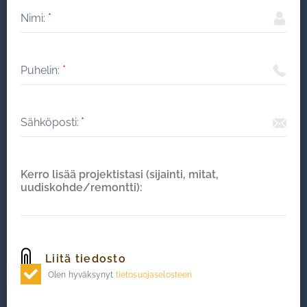
Olen hyväksynyt
tietosuojaselosteen