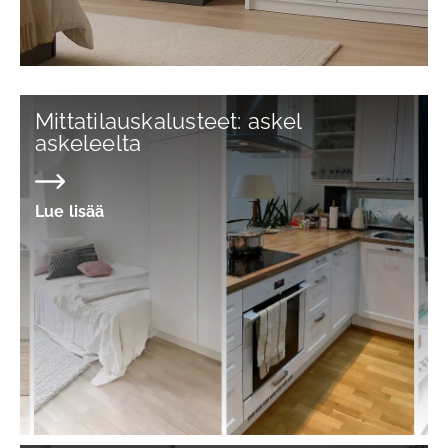
Mittatilauskalusteet: askel
askeleelta
Lue lisää