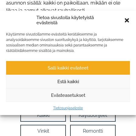
asunnon sisällä: kaikki on paikoillaan, mikään ei ole
liikaa ja aamut alkavat rauhallisesti.
Tietoa sivustolla käytetyistä
evästeistä
Lisäksi yhtenäinen väripaletti ja laadukkaat materiaalit
tekevät kaapista
harmonisen
ja
viimeistellyn osan
Käytämme sivustollamme evästeitä kerätäksemme ja
huonetta
.
analysoidaksemme sivuston suorituskykyä ja käyttöä, tarjotaksemme
sosiaalisen median ominaisuuksia sekä parantaaksemme ja
<< Takaisin blogiin
räätälöidäksemme sisältöä ja mainoksia.
Кaikki artikkelikategoriat
Salli kaikki evästeet
Estä kaikki
Keittiöt
Kaapit
Evästeasetukset
Keittiön ovet
Erikoiskalusteet
Tietosuojaseloste
Kaikki
Käyttöohjeet
Vinkit
Remontti