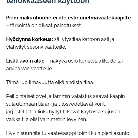
tehokkaaseen käyttöön
Pieni makuuhuone ei ole este unelmavaatekaapille
– tärkeintä on oikeat painotukset.
Hyödynnä korkeus:
säilytystilaa kattoon asti ja
ylähyllyt sesonkivaatteille.
Lisää avoin alue
– näkyvä osio koristelaatikoille tai
arkipäivän vaatteille.
Tämä luo ilmavuutta eikä ahdista tilaa.
Peilipintaiset ovet ja lämmin valaistus saavat kaapin
sulautumaan tilaan, ja ulosvedettävät korit,
järjestelijät ja liukuhyllyt tekevät käytöstä sujuvaa –
vaikka tila olisi vain metrin levyinen.
Hyvin suunniteltu vaatekaappi toimii kuin pieni asunto