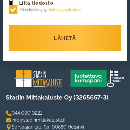
Olen hyväksynyt
tietosuojaselosteen
LÄHETÄ
Stadin Mittakaluste Oy (3265657-3)
044 090 0221
info@stadinmittakaluste.fi
Sorvaajankatu 9a, 00880 Helsinki