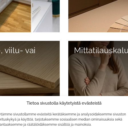
viilu- vai
Mittatilauskal
Tietoa sivustolla käytetyistä evästeistä
tämme sivustollamme evästeitä kerätäksemme ja analysoidaksemme sivuston
rituskykyä ja käyttöä, tarjotaksemme sosiaalisen median ominaisuuksia sekä
antaaksemme ja räätälöidäksemme sisältöä ja mainoksia.