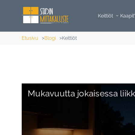
Keittiöt
Kaapit
Etusivu
Blogi
Keittiöt
Mukavuutta jokaisessa liik