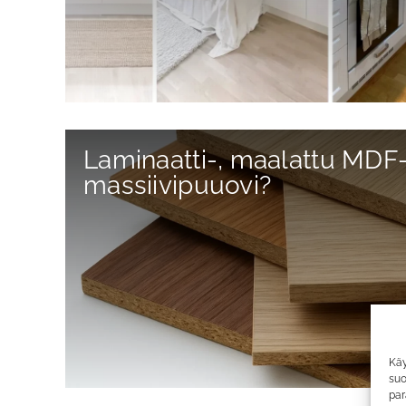
Laminaatti-, maalattu MDF-, 
massiivipuuovi?
Käy
suo
par