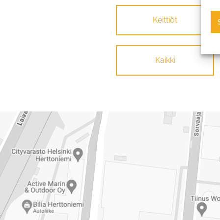
Keittiöt
Kaikki