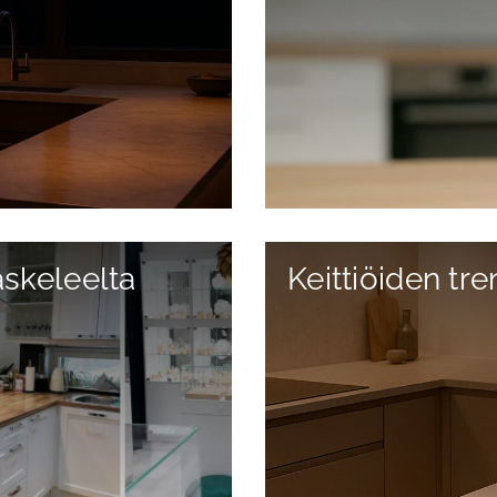
askeleelta
Keittiöiden tr