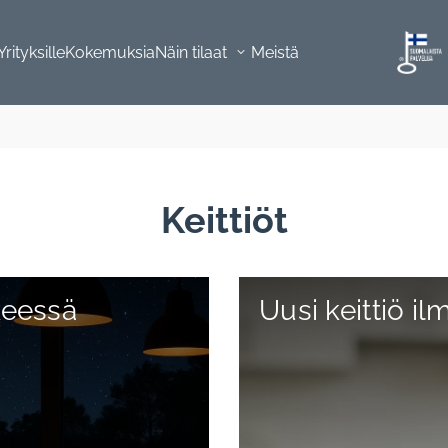
Yrityksille
Kokemuksia
Näin tilaat
Meistä
Keittiöt
keessä
Uusi keittiö i