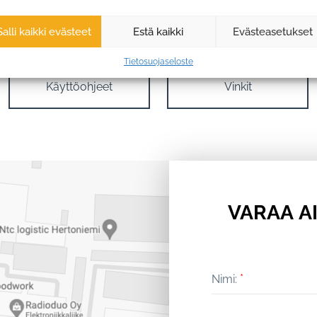
Kaapit
Keittiön ovet
Salli kaikki evästeet
Estä kaikki
Evästeasetukset
Tietosuojaseloste
Käyttöohjeet
Vinkit
VARAA A