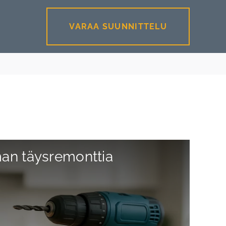
VARAA SUUNNITTELU
lman täysremonttia