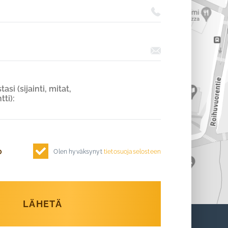
Olen hyväksynyt
tietosuojaselosteen
LÄHETÄ