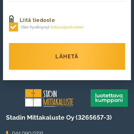
Olen hyväksynyt
tietosuojaselosteen
LÄHETÄ
Stadin Mittakaluste Oy (3265657-3)
044 090 0221