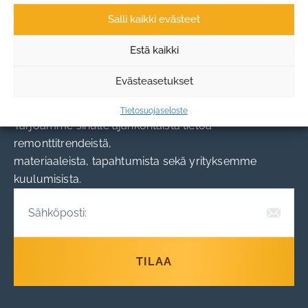
Olemme erittäin tyytyväisiä
LUE KAIKKI
lopputulokseen, suosittelemme
Salli kaikki evästeet
lämpimästi! Vesa
Estä kaikki
Evästeasetukset
Tilaa uutiskirjeemme!
Tietosuojaseloste
Tarjoamme sinulle ajankohtaista tietoa
remonttitrendeistä,
materiaaleista, tapahtumista sekä yrityksemme
kuulumisista.
TILAA