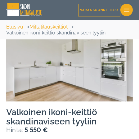
VARAA SUUNNITTELU
Etusivu
Mittatilauskeittiöt
Valkoinen ikoni-keittiö skandinaviseen tyyliin
Valkoinen ikoni-keittiö
skandinaviseen tyyliin
Hinta:
5 550 €