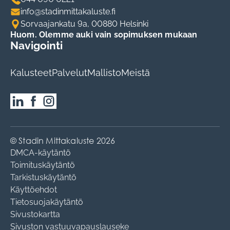
info@stadinmittakaluste.fi
Sorvaajankatu 9a, 00880 Helsinki
Huom. Olemme auki vain sopimuksen mukaan
Navigointi
Kalusteet
Palvelut
Mallisto
Meistä
© Stadin Mittakaluste 2026
DMCA-käytäntö
Toimituskäytäntö
Tarkistuskäytäntö
Käyttöehdot
Tietosuojakäytäntö
Sivustokartta
Sivuston vastuuvapauslauseke