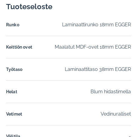
Tuoteseloste
Laminaattirunko 18mm EGGER
Runko
Maalatut MDF-ovet 18mm EGGER
Keittiön ovet
Laminaattitaso 38mm EGGER
Työtaso
Blum hidastimella
Helat
Vedinuralliset
Vetimet
-
Välitila