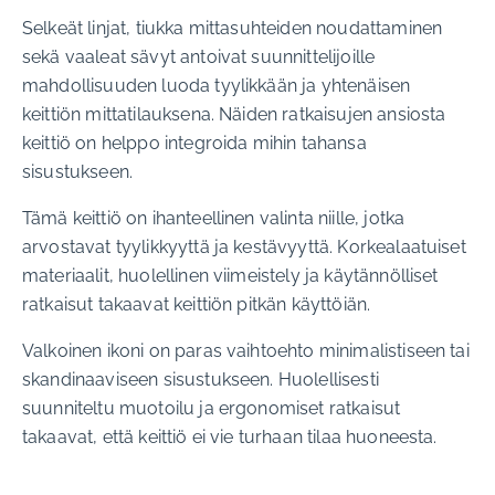
Selkeät linjat, tiukka mittasuhteiden noudattaminen
sekä vaaleat sävyt antoivat suunnittelijoille
mahdollisuuden luoda tyylikkään ja yhtenäisen
keittiön mittatilauksena. Näiden ratkaisujen ansiosta
keittiö on helppo integroida mihin tahansa
sisustukseen.
Tämä keittiö on ihanteellinen valinta niille, jotka
arvostavat tyylikkyyttä ja kestävyyttä. Korkealaatuiset
materiaalit, huolellinen viimeistely ja käytännölliset
ratkaisut takaavat keittiön pitkän käyttöiän.
Valkoinen ikoni on paras vaihtoehto minimalistiseen tai
skandinaaviseen sisustukseen. Huolellisesti
suunniteltu muotoilu ja ergonomiset ratkaisut
takaavat, että keittiö ei vie turhaan tilaa huoneesta.