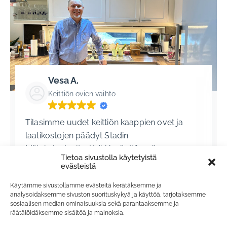
Vesa A.
Keittiön ovien vaihto
Tilasimme uudet keittiön kaappien ovet ja
laatikostojen päädyt Stadin
Mittakalusteelta. Kaikki mitattiin erikseen,
Tietoa sivustolla käytetyistä
koska vanhat ovet eivät vastanneet nykyisiä
evästeistä
standardimittoja. Ovien materiaalin, mallin
Käytämme sivustollamme evästeitä kerätäksemme ja
ja värin valinta sujui hyvin malliovien ja
analysoidaksemme sivuston suorituskykyä ja käyttöä, tarjotaksemme
värikarttojen avulla toimistolla. Toimitus ja
sosiaalisen median ominaisuuksia sekä parantaaksemme ja
räätälöidäksemme sisältöä ja mainoksia.
asennus sujui sovitun aikataulun mukaan.