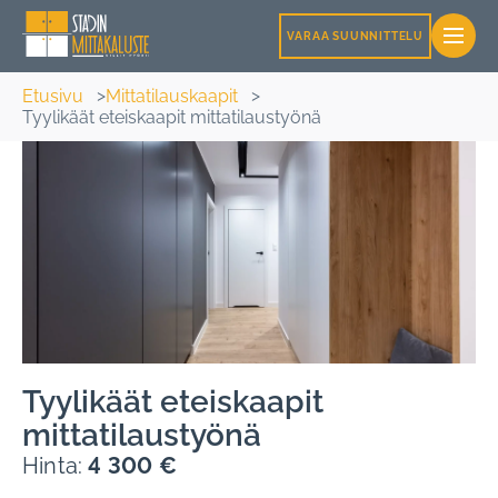
VARAA SUUNNITTELU
Etusivu
Mittatilauskaapit
Tyylikäät eteiskaapit mittatilaustyönä
Tyylikäät eteiskaapit
mittatilaustyönä
Hinta:
4 300 €