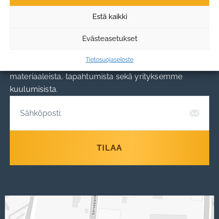
Estä kaikki
Tilaa uutiskirjeemme!
Evästeasetukset
Tarjoamme sinulle ajankohtaista tietoa
Tietosuojaseloste
remonttitrendeistä,
materiaaleista, tapahtumista sekä yrityksemme
kuulumisista.
TILAA