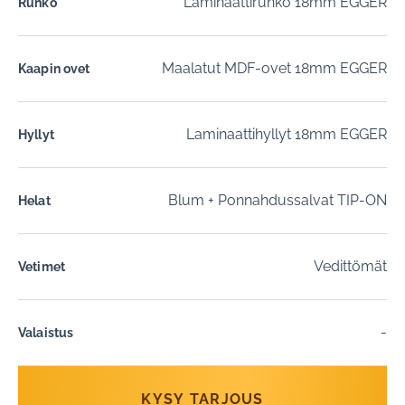
Laminaattirunko 18mm EGGER
Runko
Maalatut MDF-ovet 18mm EGGER
Kaapin ovet
Laminaattihyllyt 18mm EGGER
Hyllyt
Blum + Ponnahdussalvat TIP-ON
Helat
Vedittömät
Vetimet
-
Valaistus
KYSY TARJOUS