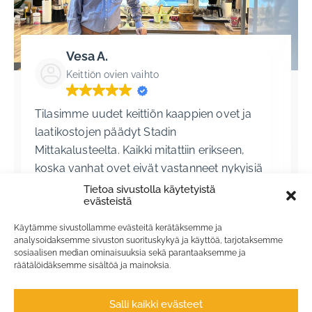
Vesa A.
Keittiön ovien vaihto
Tilasimme uudet keittiön kaappien ovet ja
laatikostojen päädyt Stadin
Mittakalusteelta. Kaikki mitattiin erikseen,
koska vanhat ovet eivät vastanneet nykyisiä
standardimittoja. Ovien materiaalin, mallin
Tietoa sivustolla käytetyistä
evästeistä
ja värin valinta sujui hyvin malliovien ja
värikarttojen avulla toimistolla. Toimitus ja
Käytämme sivustollamme evästeitä kerätäksemme ja
asennus sujui sovitun aikataulun mukaan.
analysoidaksemme sivuston suorituskykyä ja käyttöä, tarjotaksemme
sosiaalisen median ominaisuuksia sekä parantaaksemme ja
Olemme erittäin tyytyväisiä
LUE KAIKKI
räätälöidäksemme sisältöä ja mainoksia.
lopputulokseen, suosittelemme
lämpimästi! Vesa
Salli kaikki evästeet